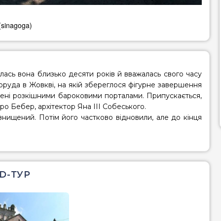
sinagoga)
лась вона близько десяти років й вважалась свого часу
оруда в Жовкві, на якій збереглося фігурне завершення
ашені розкішними бароковими порталами. Припускається,
ро Бебер, архітектор Яна ІІІ Собеського.
в знищений. Потім його частково відновили, але до кінця
D-ТУР