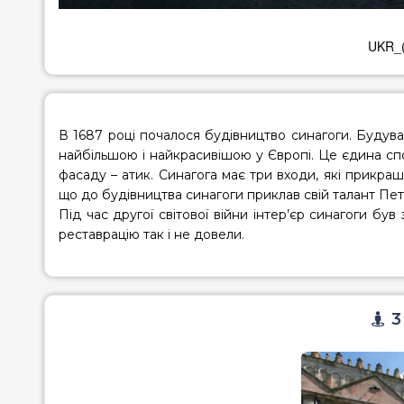
UKR_(
В 1687 році почалося будівництво синагоги. Будува
найбільшою і найкрасивішою у Європі. Це єдина сп
фасаду – атик. Синагога має три входи, які прикр
що до будівництва синагоги приклав свій талант Пет
Під час другої світової війни інтер’єр синагоги бу
реставрацію так і не довели.
3