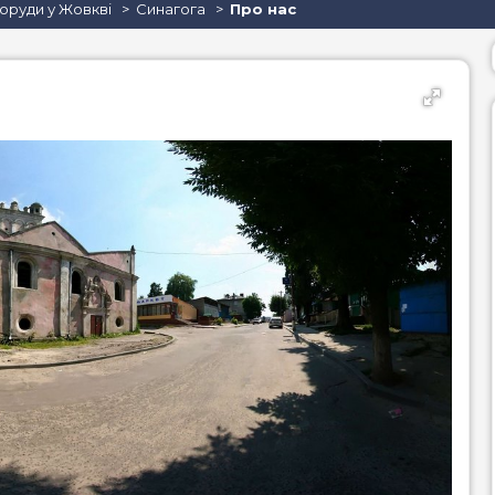
поруди у Жовкві
Синагога
Про нас
піца
се
суші
ве
бургери / сендвічі
барбекю (шашлик,
гриль)
стейки
равлики
устриці
хінкалі