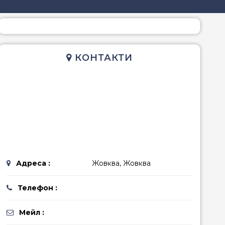
редземноморська
гетеріанська
КОНТАКТИ
Адреса :
Жовква, Жовква
Телефон :
Мейл :