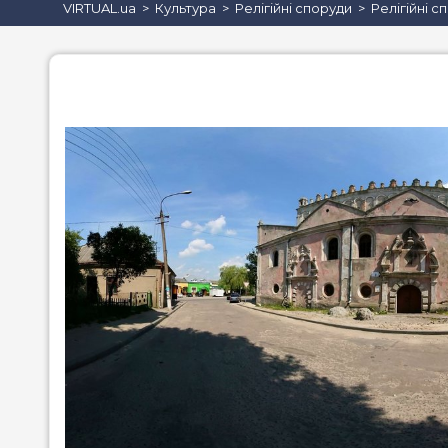
VIRTUAL.ua
Культура
Релігійні споруди
Релігійні с